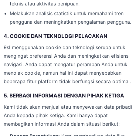
teknis atau aktivitas penipuan.
Melakukan analisis statistik untuk memahami tren
pengguna dan meningkatkan pengalaman pengguna.
4. COOKIE DAN TEKNOLOGI PELACAKAN
9sl menggunakan cookie dan teknologi serupa untuk
mengingat preferensi Anda dan meningkatkan efisiensi
navigasi. Anda dapat mengatur peramban Anda untuk
menolak cookie, namun hal ini dapat menyebabkan
beberapa fitur platform tidak berfungsi secara optimal.
5. BERBAGI INFORMASI DENGAN PIHAK KETIGA
Kami tidak akan menjual atau menyewakan data pribadi
Anda kepada pihak ketiga. Kami hanya dapat
membagikan informasi Anda dalam situasi berikut: