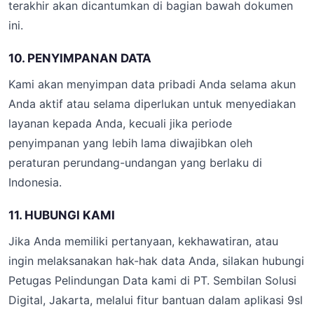
terakhir akan dicantumkan di bagian bawah dokumen
ini.
10. PENYIMPANAN DATA
Kami akan menyimpan data pribadi Anda selama akun
Anda aktif atau selama diperlukan untuk menyediakan
layanan kepada Anda, kecuali jika periode
penyimpanan yang lebih lama diwajibkan oleh
peraturan perundang-undangan yang berlaku di
Indonesia.
11. HUBUNGI KAMI
Jika Anda memiliki pertanyaan, kekhawatiran, atau
ingin melaksanakan hak-hak data Anda, silakan hubungi
Petugas Pelindungan Data kami di PT. Sembilan Solusi
Digital, Jakarta, melalui fitur bantuan dalam aplikasi 9sl