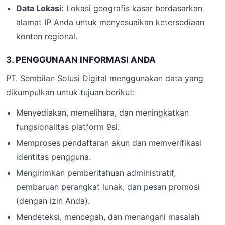
Data Lokasi:
Lokasi geografis kasar berdasarkan
alamat IP Anda untuk menyesuaikan ketersediaan
konten regional.
3. PENGGUNAAN INFORMASI ANDA
PT. Sembilan Solusi Digital menggunakan data yang
dikumpulkan untuk tujuan berikut:
Menyediakan, memelihara, dan meningkatkan
fungsionalitas platform 9sl.
Memproses pendaftaran akun dan memverifikasi
identitas pengguna.
Mengirimkan pemberitahuan administratif,
pembaruan perangkat lunak, dan pesan promosi
(dengan izin Anda).
Mendeteksi, mencegah, dan menangani masalah