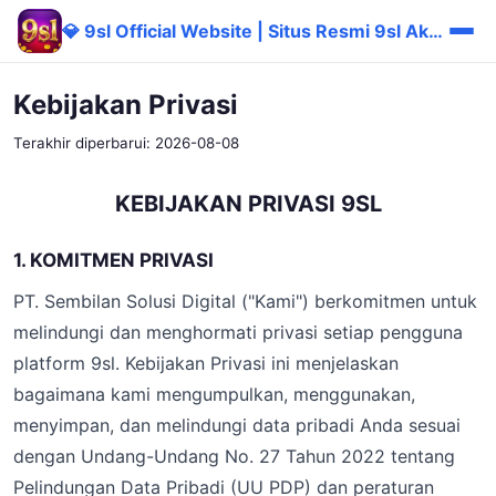
💎 9sl Official Website | Situs Resmi 9sl Akun App Aman
Kebijakan Privasi
Terakhir diperbarui: 2026-08-08
KEBIJAKAN PRIVASI 9SL
1. KOMITMEN PRIVASI
PT. Sembilan Solusi Digital ("Kami") berkomitmen untuk
melindungi dan menghormati privasi setiap pengguna
platform 9sl. Kebijakan Privasi ini menjelaskan
bagaimana kami mengumpulkan, menggunakan,
menyimpan, dan melindungi data pribadi Anda sesuai
dengan Undang-Undang No. 27 Tahun 2022 tentang
Pelindungan Data Pribadi (UU PDP) dan peraturan