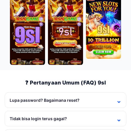
❓ Pertanyaan Umum (FAQ) 9sl
Lupa password? Bagaimana reset?
Tidak bisa login terus gagal?