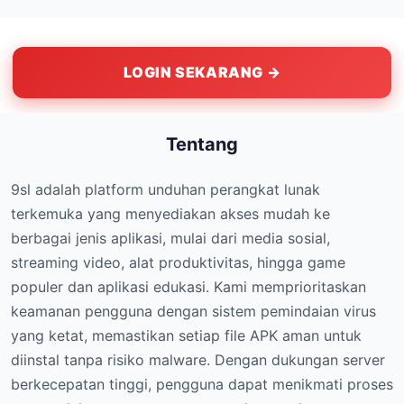
LOGIN SEKARANG →
Tentang
9sl adalah platform unduhan perangkat lunak
terkemuka yang menyediakan akses mudah ke
berbagai jenis aplikasi, mulai dari media sosial,
streaming video, alat produktivitas, hingga game
populer dan aplikasi edukasi. Kami memprioritaskan
keamanan pengguna dengan sistem pemindaian virus
yang ketat, memastikan setiap file APK aman untuk
diinstal tanpa risiko malware. Dengan dukungan server
berkecepatan tinggi, pengguna dapat menikmati proses